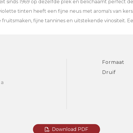
eit sinds 1969 op dezelfde plek en belichaamt perfect 
iolette tinten heeft een fijne neus met aroma's van ke
 fruitsmaken, fijne tannines en uitstekende vinositeit. E
Formaat
Druif
la
Download PDF