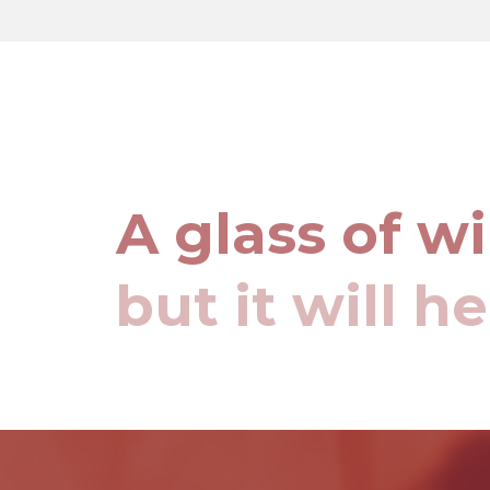
A glass of w
but it will h