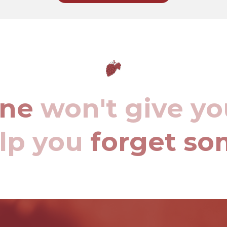
ine
won't give yo
elp you
forget so