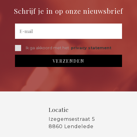
Schrijf je in op onze nieuwsbrief
Ik ga akkoord met het
privacy statement
Locatie
Izegemsestraat 5
8860 Lendelede