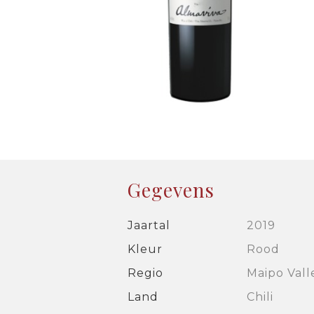
Gegevens
Jaartal
2019
Kleur
Rood
Regio
Maipo Vall
Land
Chili