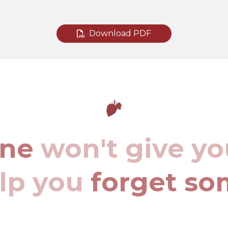
Download PDF
ine
won't give yo
elp you
forget so