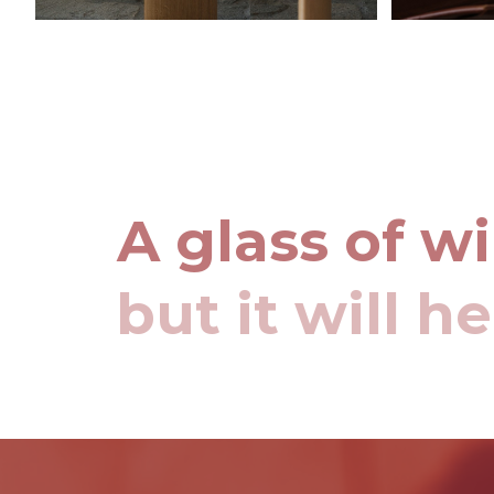
A glass of w
but it will h