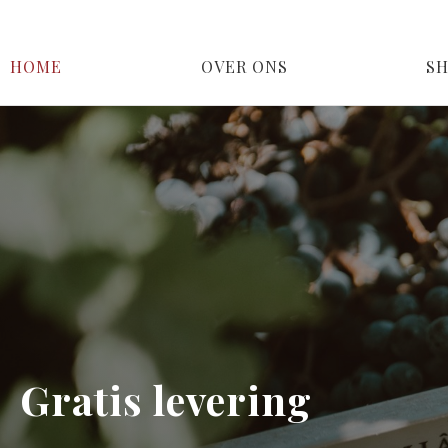
HOME
OVER ONS
S
Geselecteerd met va