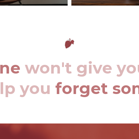
ine
won't give yo
elp you
forget so