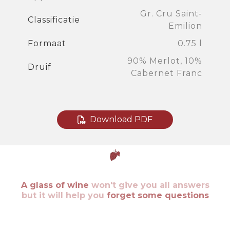
Gr. Cru Saint-
Classificatie
Emilion
Formaat
0.75 l
90% Merlot, 10%
Druif
Cabernet Franc
Download PDF
A glass of wine
won't give you all answers
but it will help you
forget some questions