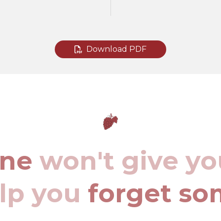
Download PDF
ine
won't give yo
elp you
forget so