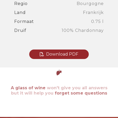
Regio
Bourgogne
Land
Frankrijk
Formaat
0.75 l
Druif
100% Chardonnay
Download PDF
A glass of wine
won't give you all answers
but it will help you
forget some questions