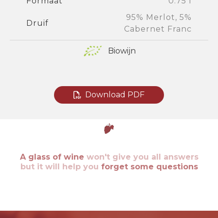
Formaat
0.75 l
95% Merlot, 5%
Druif
Cabernet Franc
Biowijn
Download PDF
A glass of wine
won't give you all answers
but it will help you
forget some questions