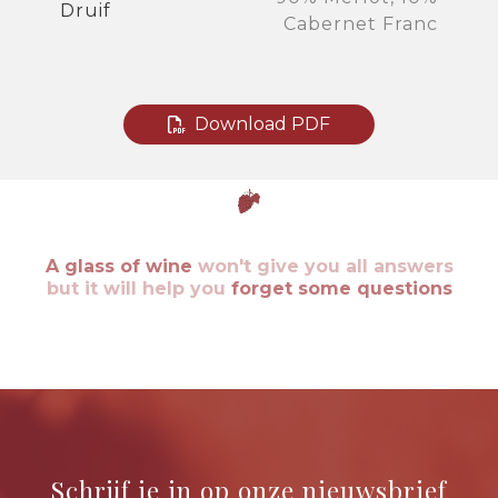
Druif
Cabernet Franc
Download PDF
A glass of wine
won't give you all answers
but it will help you
forget some questions
Schrijf je in op onze nieuwsbrief