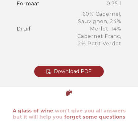
Formaat
0.75 l
60% Cabernet
Sauvignon, 24%
Druif
Merlot, 14%
Cabernet Franc,
2% Petit Verdot
Download PDF
A glass of wine
won't give you all answers
but it will help you
forget some questions