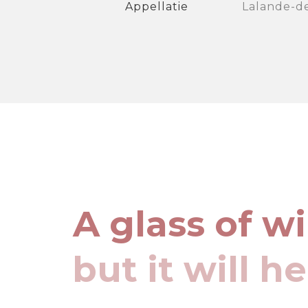
Appellatie
Lalande-d
A glass of w
but it will h