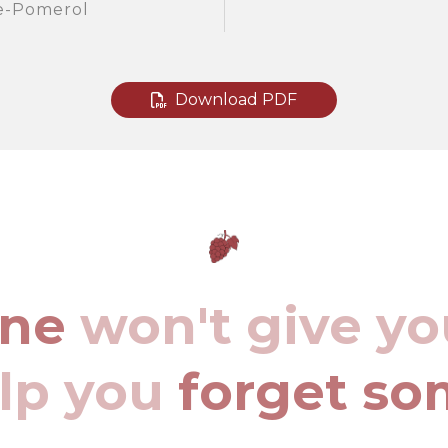
e-Pomerol
Download PDF
ine
won't give yo
elp you
forget so