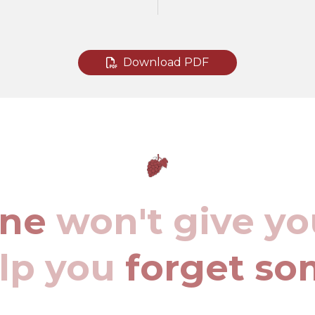
Download PDF
ine
won't give yo
elp you
forget so