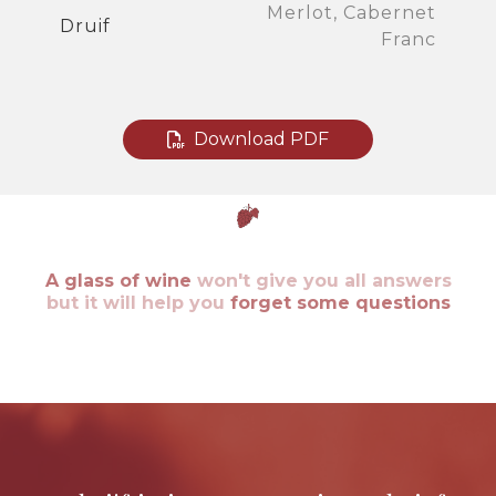
Merlot, Cabernet
Druif
Franc
Download PDF
A glass of wine
won't give you all answers
but it will help you
forget some questions