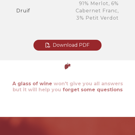
91% Merlot, 6%
Druif
Cabernet Franc,
3% Petit Verdot
Download PDF
A glass of wine
won't give you all answers
but it will help you
forget some questions