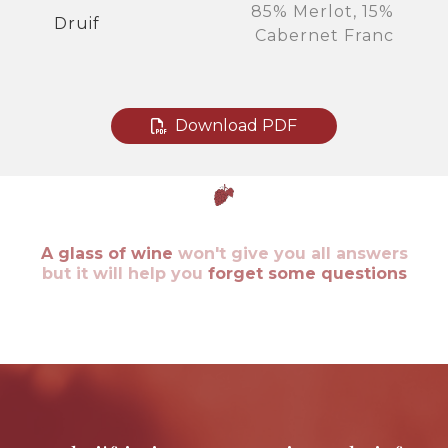
85% Merlot, 15%
Druif
Cabernet Franc
Download PDF
A glass of wine
won't give you all answers
but it will help you
forget some questions