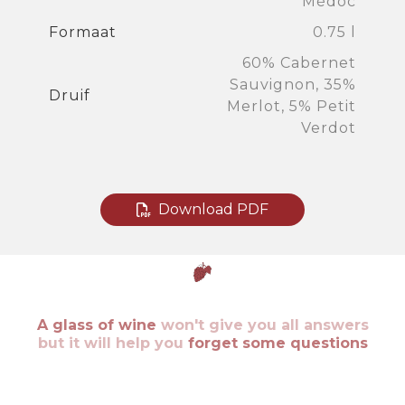
Médoc
Formaat
0.75 l
60% Cabernet
Sauvignon, 35%
Druif
Merlot, 5% Petit
Verdot
Download PDF
A glass of wine
won't give you all answers
but it will help you
forget some questions