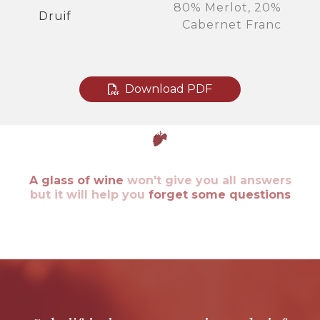
80% Merlot, 20%
Druif
Cabernet Franc
Download PDF
A glass of wine
won't give you all answers
but it will help you
forget some questions