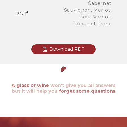
Cabernet
Sauvignon, Merlot,
Druif
Petit Verdot,
Cabernet Franc
Download PDF
A glass of wine
won't give you all answers
but it will help you
forget some questions