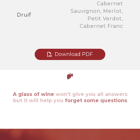
Cabernet
Sauvignon, Merlot,
Druif
Petit Verdot,
Cabernet Franc
Download PDF
A glass of wine
won't give you all answers
but it will help you
forget some questions