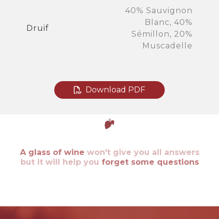
40% Sauvignon
Blanc, 40%
Druif
Sémillon, 20%
Muscadelle
Download PDF
A glass of wine
won't give you all answers
but it will help you
forget some questions