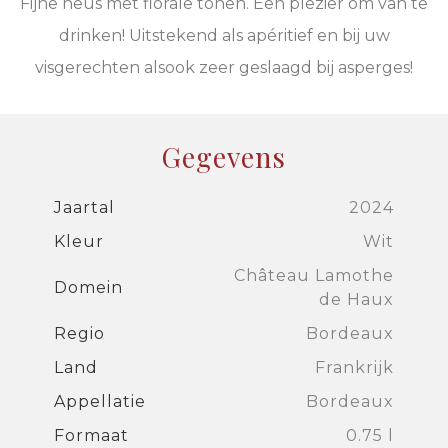
Fijne neus met florale tonen. Een plezier om van te
drinken! Uitstekend als apéritief en bij uw
visgerechten alsook zeer geslaagd bij asperges!
Gegevens
Jaartal
2024
Kleur
Wit
Château Lamothe
Domein
de Haux
Regio
Bordeaux
Land
Frankrijk
Appellatie
Bordeaux
Formaat
0.75 l