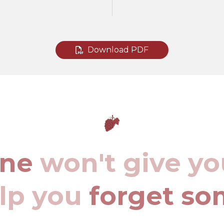
Download PDF
ine
won't give yo
elp you
forget so