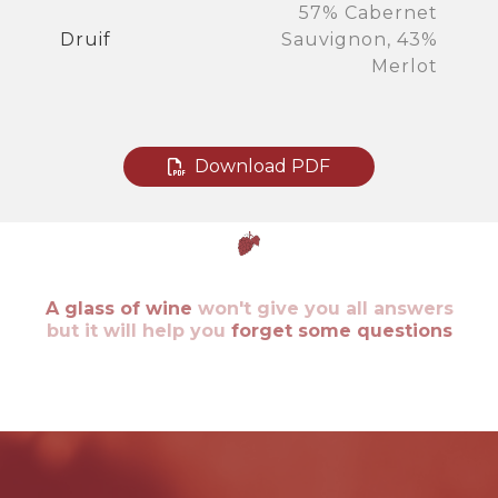
57% Cabernet
Druif
Sauvignon, 43%
Merlot
Download PDF
A glass of wine
won't give you all answers
but it will help you
forget some questions