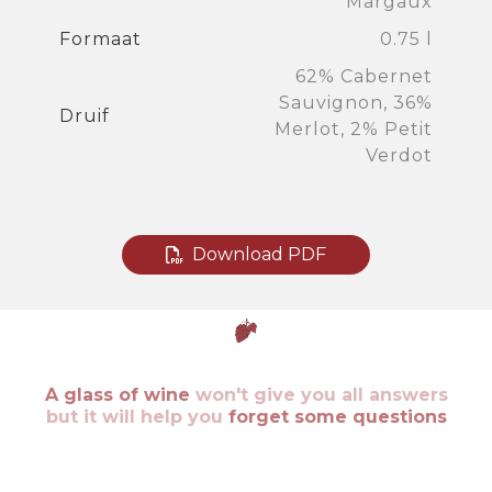
Margaux
Formaat
0.75 l
62% Cabernet
Sauvignon, 36%
Druif
Merlot, 2% Petit
Verdot
Download PDF
A glass of wine
won't give you all answers
but it will help you
forget some questions