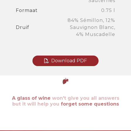
Sauternes
Formaat
0.75 l
84% Sémillon, 12%
Druif
Sauvignon Blanc,
4% Muscadelle
Download PDF
A glass of wine
won't give you all answers
but it will help you
forget some questions