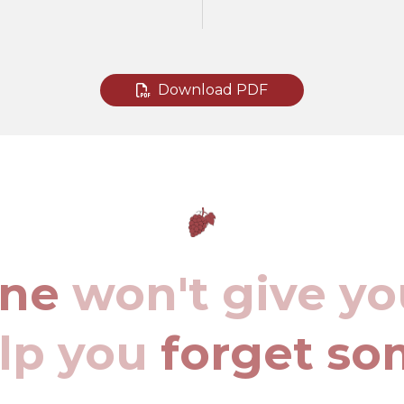
Download PDF
ine
won't give yo
elp you
forget so