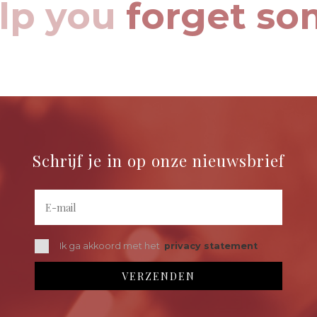
elp you
forget so
Schrijf je in op onze nieuwsbrief
Ik ga akkoord met het
privacy statement