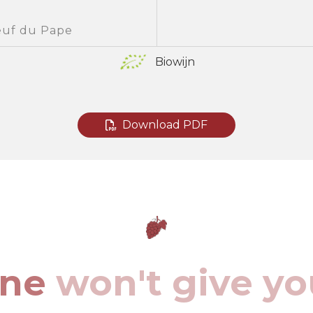
uf du Pape
Biowijn
Download PDF
ine
won't give yo