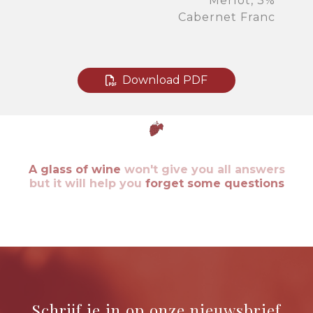
Merlot, 3%
Cabernet Franc
Download PDF
A glass of wine
won't give you all answers
but it will help you
forget some questions
Schrijf je in op onze nieuwsbrief