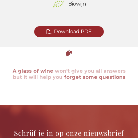
Biowijn
Download PDF
A glass of wine
won't give you all answers
but it will help you
forget some questions
Schrijf je in op onze nieuwsbrief