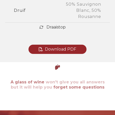
50% Sauvignon
Druif
Blanc, 50%
Rousanne
Draaistop
Download PDF
A glass of wine
won't give you all answers
but it will help you
forget some questions