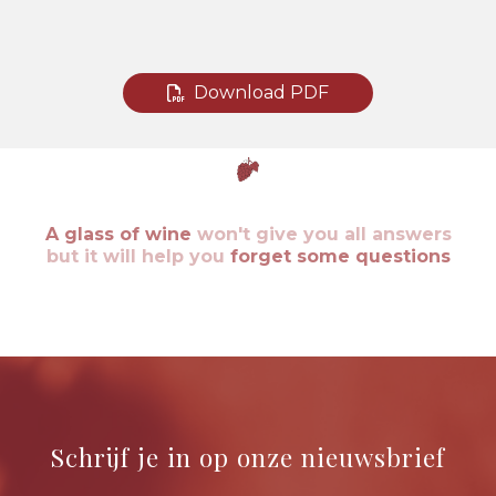
Download PDF
A glass of wine
won't give you all answers
but it will help you
forget some questions
Schrijf je in op onze nieuwsbrief