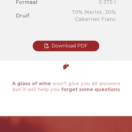
Formaat
0.375 l
70% Merlot, 30%
Druif
Cabernet Franc
Download PDF
A glass of wine
won't give you all answers
but it will help you
forget some questions