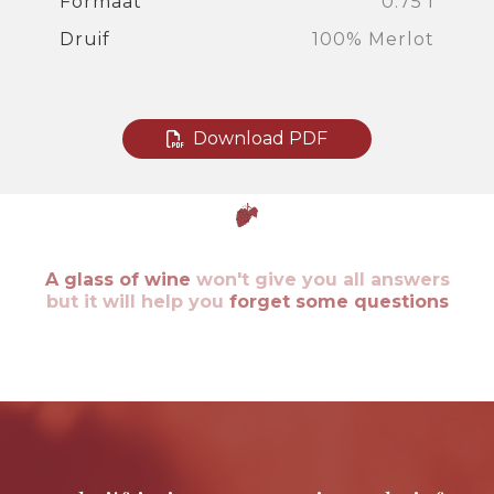
Formaat
0.75 l
Druif
100% Merlot
Download PDF
A glass of wine
won't give you all answers
but it will help you
forget some questions