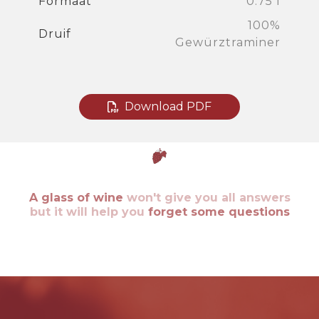
Formaat
0.75 l
100%
Druif
Gewürztraminer
Download PDF
A glass of wine
won't give you all answers
but it will help you
forget some questions