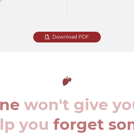
Download PDF
ine
won't give yo
elp you
forget so