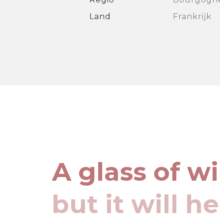
Land
Frankrijk
A glass of w
but it will h