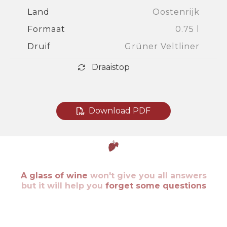
Land
Oostenrijk
Formaat
0.75 l
Druif
Grüner Veltliner
Draaistop
Download PDF
A glass of wine
won't give you all answers
but it will help you
forget some questions