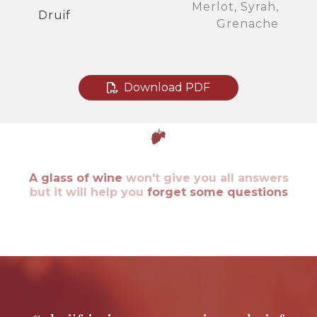
Merlot, Syrah,
Druif
Grenache
Download PDF
A glass of wine
won't give you all answers
but it will help you
forget some questions