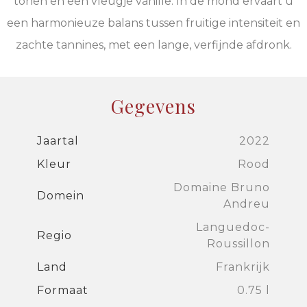
tonen en een vleugje vanille. In de mond ervaart u
een harmonieuze balans tussen fruitige intensiteit en
zachte tannines, met een lange, verfijnde afdronk.
Gegevens
Jaartal
2022
Kleur
Rood
Domaine Bruno
Domein
Andreu
Languedoc-
Regio
Roussillon
Land
Frankrijk
Formaat
0.75 l