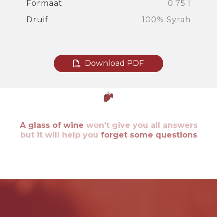
Formaat
0.75 l
Druif
100% Syrah
Download PDF
A glass of wine
won't give you all answers
but it will help you
forget some questions