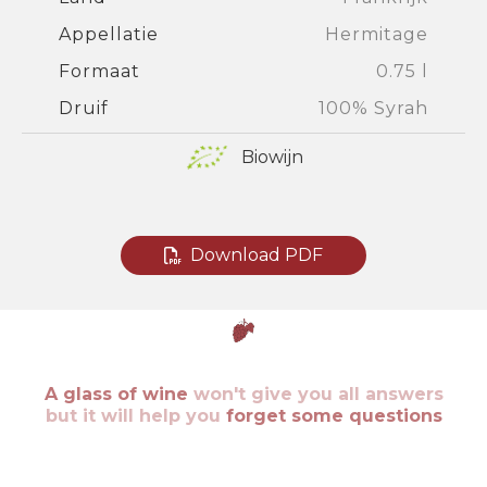
Appellatie
Hermitage
Formaat
0.75 l
Druif
100% Syrah
Biowijn
Download PDF
A glass of wine
won't give you all answers
but it will help you
forget some questions