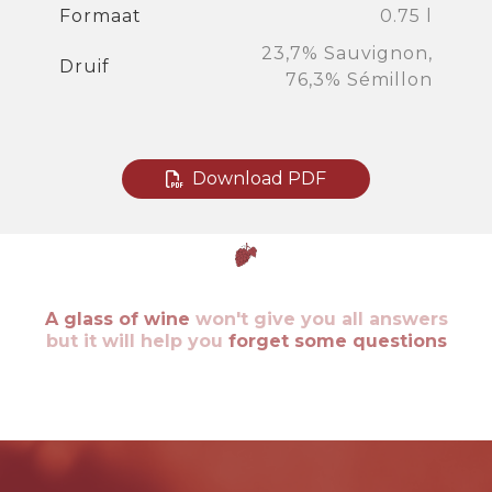
Formaat
0.75 l
23,7% Sauvignon,
Druif
76,3% Sémillon
Download PDF
A glass of wine
won't give you all answers
but it will help you
forget some questions