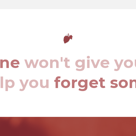
ine
won't give yo
elp you
forget so