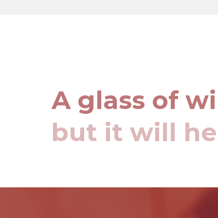
A glass of w
but it will h