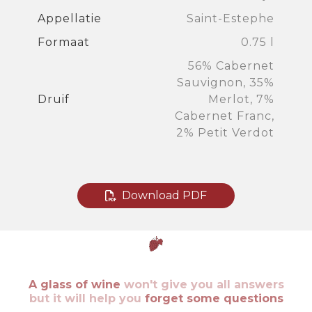
Appellatie
Saint-Estephe
Formaat
0.75 l
56% Cabernet
Sauvignon, 35%
Druif
Merlot, 7%
Cabernet Franc,
2% Petit Verdot
Download PDF
A glass of wine
won't give you all answers
but it will help you
forget some questions