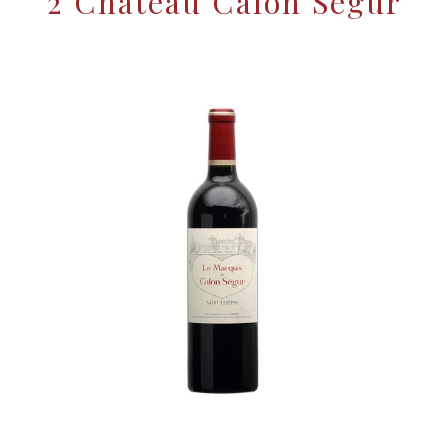
2°Château Calon Ségur