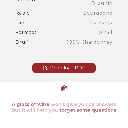
Drouhin
Regio
Bourgogne
Land
Frankrijk
Formaat
0.75 l
Druif
100% Chardonnay
Download PDF
A glass of wine
won't give you all answers
but it will help you
forget some questions