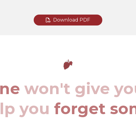
Download PDF
ine
won't give yo
elp you
forget so