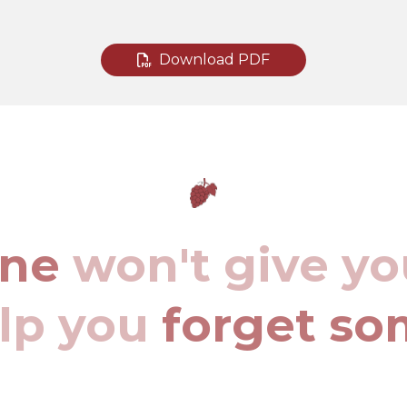
Download PDF
ine
won't give yo
elp you
forget so