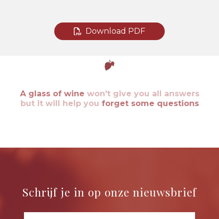
Download PDF
A glass of wine
won't give you all answers
but it will help you
forget some questions
Schrijf je in op onze nieuwsbrief