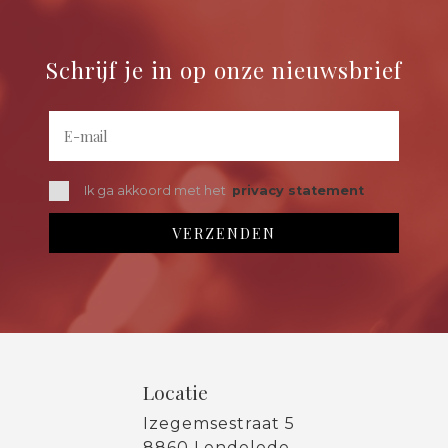
Schrijf je in op onze nieuwsbrief
Ik ga akkoord met het
privacy statement
Locatie
Izegemsestraat 5
8860 Lendelede