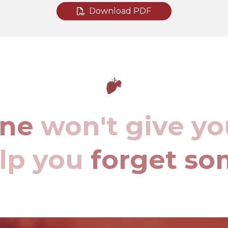
Download PDF
ine
won't give yo
elp you
forget so