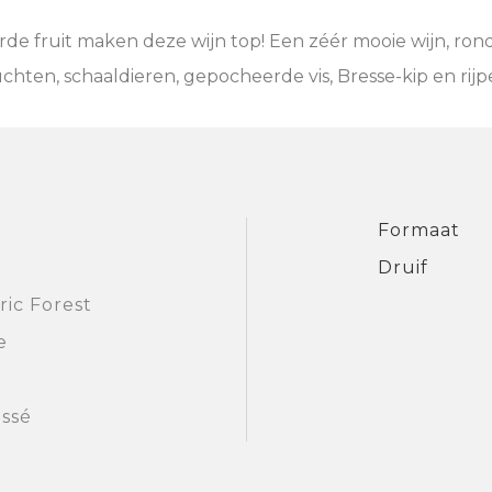
rde fruit maken deze wijn top! Een zéér mooie wijn, rond
chten, schaaldieren, gepocheerde vis, Bresse-kip en rijp
Formaat
Druif
ic Forest
e
issé