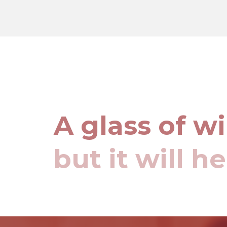
A glass of w
but it will h