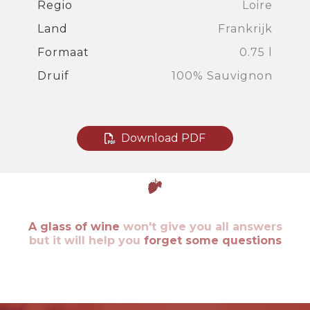
Regio
Loire
Land
Frankrijk
Formaat
0.75 l
Druif
100% Sauvignon
Download PDF
A glass of wine
won't give you all answers
but it will help you
forget some questions