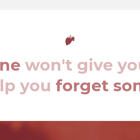
ine
won't give yo
elp you
forget so