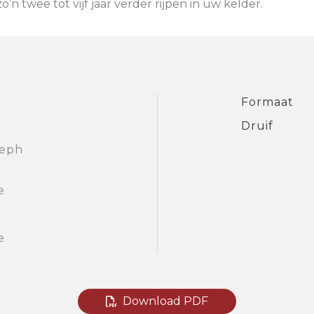
’n twee tot vijf jaar verder rijpen in uw kelder.
Formaat
Druif
seph
e
e
Download PDF