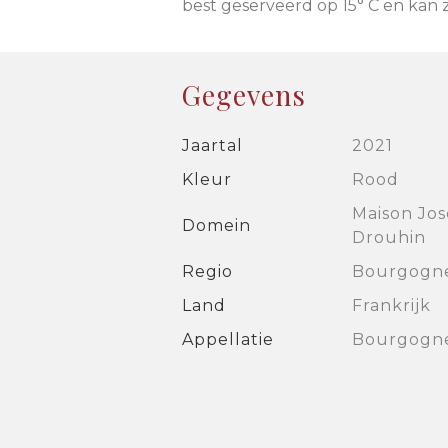
best geserveerd op 15° C en kan zo
Gegevens
Jaartal
2021
Kleur
Rood
Maison Jo
Domein
Drouhin
Regio
Bourgogn
Land
Frankrijk
Appellatie
Bourgogn