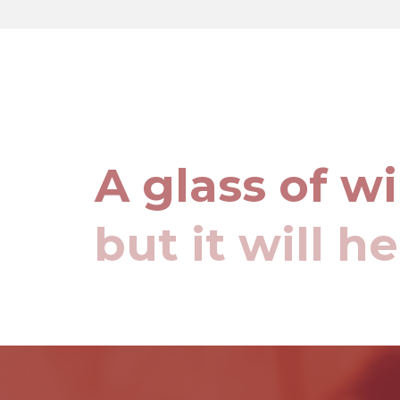
A glass of w
but it will h