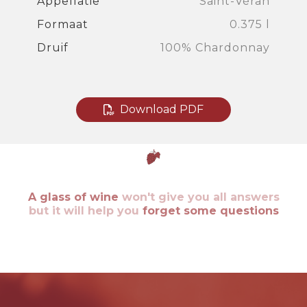
Appellatie
Saint-Véran
Formaat
0.375 l
Druif
100% Chardonnay
Download PDF
A glass of wine
won't give you all answers
but it will help you
forget some questions