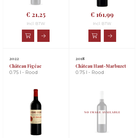
€ 21,25
€ 161,99
Incl. BTW
Incl. BTW
2022
2018
Château Figéac
Château Haut-Marbuzet
0.75 l - Rood
0.75 l - Rood