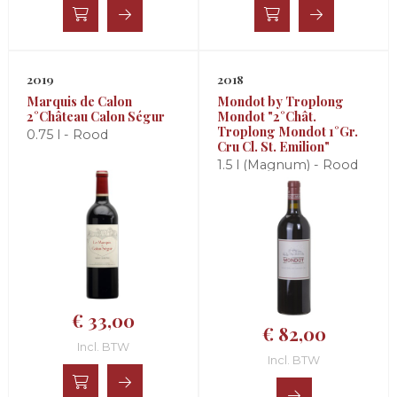
2019
2018
Marquis de Calon
Mondot by Troplong
2°Château Calon Ségur
Mondot "2°Chât.
Troplong Mondot 1°Gr.
0.75 l - Rood
Cru Cl. St. Emilion"
1.5 l (Magnum) - Rood
€ 33,00
€ 82,00
Incl. BTW
Incl. BTW