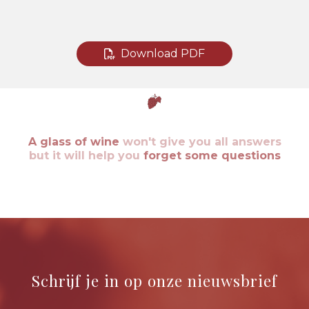
Download PDF
A glass of wine
won't give you all answers
but it will help you
forget some questions
Schrijf je in op onze nieuwsbrief